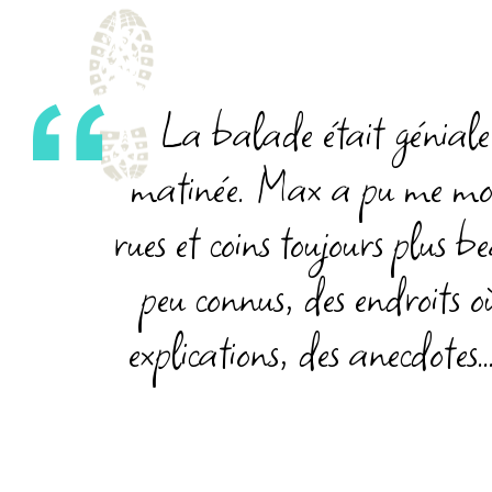
La balade était géniale,
matinée. Max a pu me montr
rues et coins toujours plus b
peu connus, des endroits
o
explications,
des
anecdotes