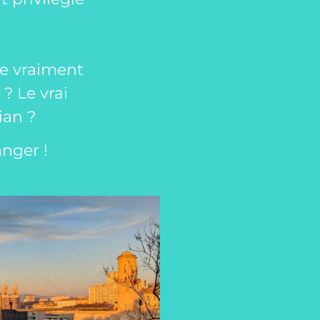
lle vraiment
 ? Le vrai
ian ?
anger !