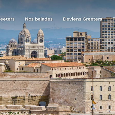
reeters
Nos balades
Deviens Greeters
F