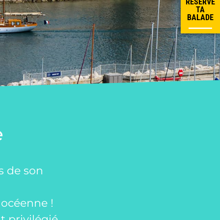
RÉSERVE
TA
BALADE
e
ter
es
de son
hocéenne !
 privilégié