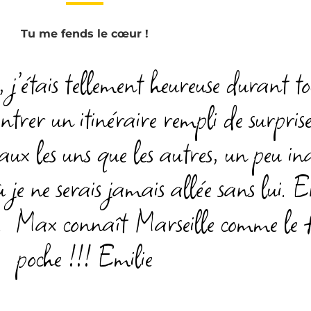
Tu me fends le cœur !
 j’étais tellement heureuse durant to
er un itinéraire rempli de surprises
eaux les uns que les autres, un peu ina
ù
je ne serais jamais allée sans lui. E
…
Max
connaît Marseille
comme le 
poche !!! Emilie