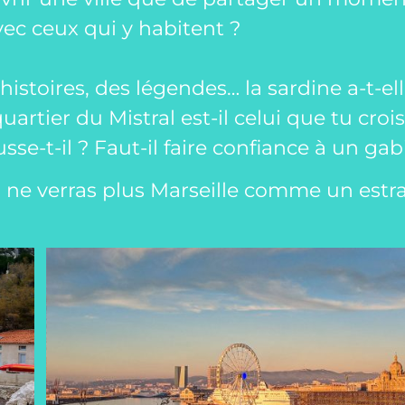
vec ceux qui y habitent ?
histoires, des légendes…
la sardine a-t-e
artier du Mistral est-il celui que tu crois
se-t-il ? Faut-il faire confiance à un gab
tu ne verras plus Marseille comme un estr