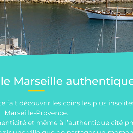
Découvre
le Marseille authentiqu
avec un gree
e fait découvrir les coins les plus insolit
Marseille-Provence.
thenticité
et même
à l’authentique cité p
rir une ville que de partager un moment